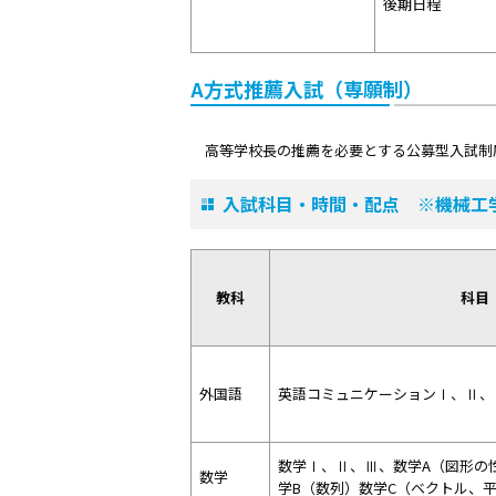
後期日程
A方式推薦入試（専願制）
高等学校長の推薦を必要とする公募型入試制
入試科目・時間・配点 ※機械工
教科
科目
外国語
英語コミュニケーションⅠ、Ⅱ、
数学Ⅰ、Ⅱ、Ⅲ、数学A（図形の
数学
学B（数列）数学C（ベクトル、