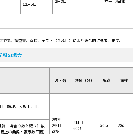
2月9日
本学（福岡）
12月5日
度です。調査書、面接、テスト（２科目）により総合的に選考します。
学科の場合
必・選
時間（分）
配点
面接
Ⅲ、論理、表現Ⅰ、Ⅱ、Ⅲ
2教科
2科目
2科目
50点
20点
性質、場合の数と確立）数
60分
選択
平面上の曲線と複素数平面）