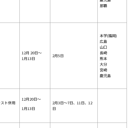
那覇
本学(福岡)
広島
山口
12月 20日～
長崎
2月5日
1月13日
熊本
大分
宮崎
鹿児島
12月20日～
テスト併用
2月3日～7日、11日、12
1月13日
日