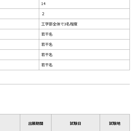
14
２
工学部全体で3名程度
若干名
若干名
若干名
若干名
出願期間
試験日
試験地